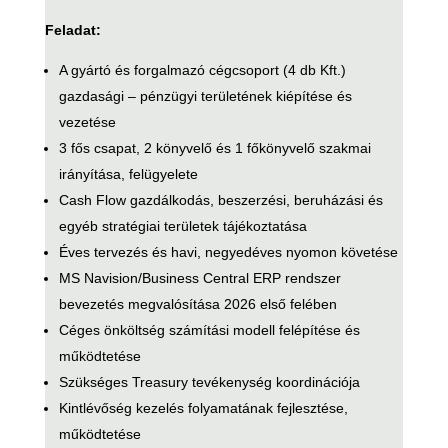
Feladat:
A gyártó és forgalmazó cégcsoport (4 db Kft.)
gazdasági – pénzügyi területének kiépítése és
vezetése
3 fős csapat, 2 könyvelő és 1 főkönyvelő szakmai
irányítása, felügyelete
Cash Flow gazdálkodás, beszerzési, beruházási és
egyéb stratégiai területek tájékoztatása
Éves tervezés és havi, negyedéves nyomon követése
MS Navision/Business Central ERP rendszer
bevezetés megvalósítása 2026 első felében
Céges önköltség számítási modell felépítése és
működtetése
Szükséges Treasury tevékenység koordinációja
Kintlévőség kezelés folyamatának fejlesztése,
működtetése