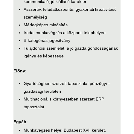
kommunikáló, jó kiállású karakter
Asszertív, feladatközpontú, gyakorlati kreativitású
személyiség
Mérlegképes minősítés
Irodai munkavégzés a központi telephelyen
B-kategóriás jogosítvány
Tulajdonosi szemlélet, a jó gazda gondosságának
igénye és képessége
Előny:
Gyártócégben szerzett tapasztalat pénzügyi –
gazdasági területen
Multinacionális környezetben szerzett ERP
tapasztalat
Egyéb:
Munkavégzés helye: Budapest XVI. kerület,