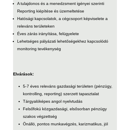
A tulajdonos és a menedzsment igényei szerinti
Reporting kiépítése és üzemeltetése
Hatósági kapcsolatok, a cégcsoport képviselete a
releváns területeken
Éves zárás irányítása, felügyelete
Lehetséges pályázati lehetőségekhez kapcsolódó
monitoring tevékenység
Elvárások:
5-7 éves releváns gazdasági területen (pénzügy,
kontrolling, reporting) szerzett tapasztalat
Tárgyalóképes angol nyelvtudás
Felsőfokú közgazdasági, elsősorban pénzügy
szakos végzettség
Önálló, pontos munkavégzés, karizmatikus, jól